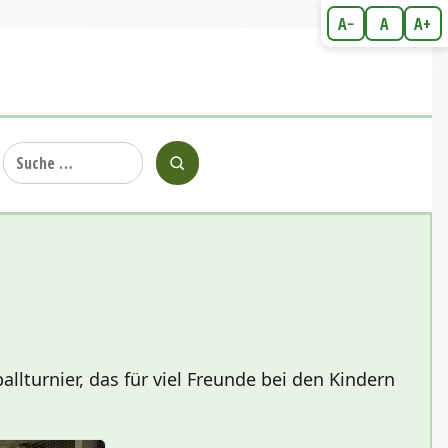
A−
A
A+
Suche
nach:
lturnier, das für viel Freunde bei den Kindern