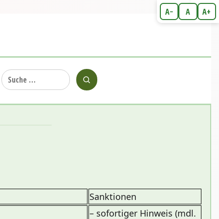
A−
A
A+
Suche
nach:
Sanktionen
– sofortiger Hinweis (mdl.