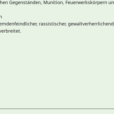
chen Gegenständen, Munition, Feuerwerkskörpern un
n
emdenfeindlicher, rassistischer, gewaltverherrlichen
erbreitet.