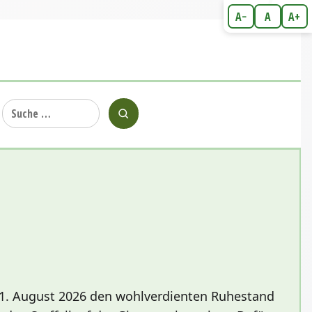
A−
A
A+
Suche
nach:
m 1. August 2026 den wohlverdienten Ruhestand