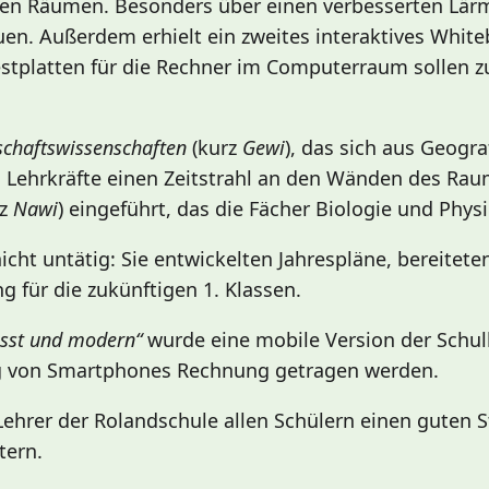
en Räumen. Besonders über einen verbesserten Lär
n. Außerdem erhielt ein zweites interaktives Whiteb
estplatten für die Rechner im Computerraum sollen zu
schaftswissenschaften
(kurz
Gewi
), das sich aus Geogra
n Lehrkräfte einen Zeitstrahl an den Wänden des Ra
rz
Nawi
) eingeführt, das die Fächer Biologie und Physi
cht untätig: Sie entwickelten Jahrespläne, bereiteten
g für die zukünftigen 1. Klassen.
usst und modern“
wurde eine mobile Version der Schulh
ng von Smartphones Rechnung getragen werden.
hrer der Rolandschule allen Schülern einen guten St
tern.