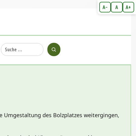
A−
A
A+
Suche
nach:
ie Umgestaltung des Bolzplatzes weitergingen,