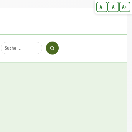
A−
A
A+
Suche
nach: