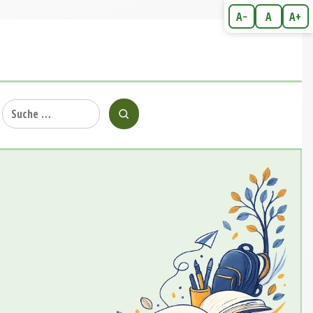
A−
A
A+
Suche
nach: