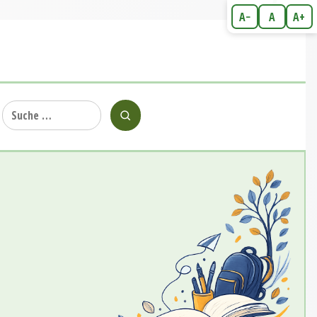
A−
A
A+
Suche
nach: